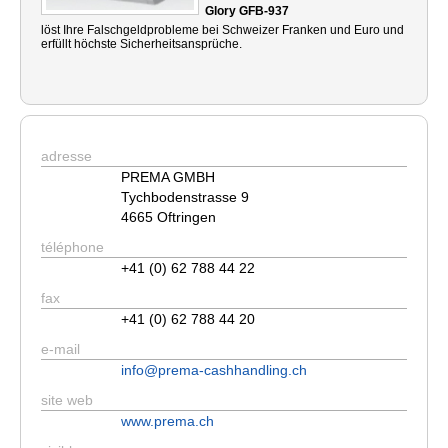
Glory GFB-937
löst Ihre Falschgeldprobleme bei Schweizer Franken und Euro und
erfüllt höchste Sicherheitsansprüche.
adresse
PREMA GMBH
Tychbodenstrasse 9
4665 Oftringen
téléphone
+41 (0) 62 788 44 22
fax
+41 (0) 62 788 44 20
e-mail
info@prema-cashhandling.ch
site web
www.prema.ch