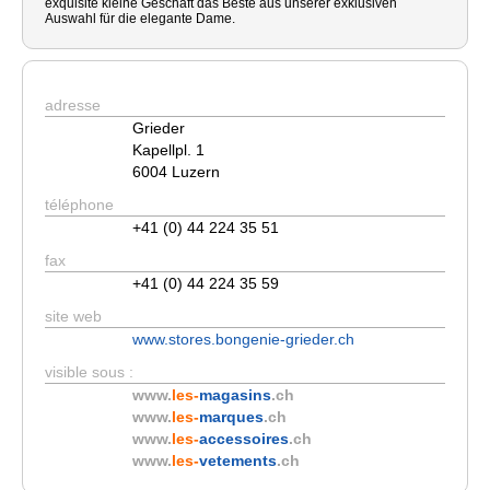
exquisite kleine Geschäft das Beste aus unserer exklusiven
Auswahl für die elegante Dame.
adresse
Grieder
Kapellpl. 1
6004 Luzern
téléphone
+41 (0) 44 224 35 51
fax
+41 (0) 44 224 35 59
site web
www.stores.bongenie-grieder.ch
visible sous :
www.
les-
magasins
.ch
www.
les-
marques
.ch
www.
les-
accessoires
.ch
www.
les-
vetements
.ch